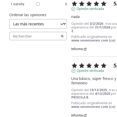
5
1
estrella
0
Opinión verificada
Ordenar las opiniones
nada
Opinión del
3/2/2026
, tras un
experiencia del
21/1/2026
po
Z.
Publicado originalmente en
www.sevenseven.com (co)
Informe
5
Opinión verificada
Una básico, súper fresco y 
femenino
Opinión del
15/12/2025
, tras
experiencia del
4/12/2025
por
PRISCILA B.
Publicado originalmente en
www.sevenseven.com (co)
Informe