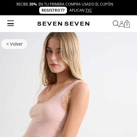
RECIBE
20%
EN TU PRIMERA COMPRA USADO EL CUPÓN
REGISTRO77
APLICAN
TYC
0
< Volver