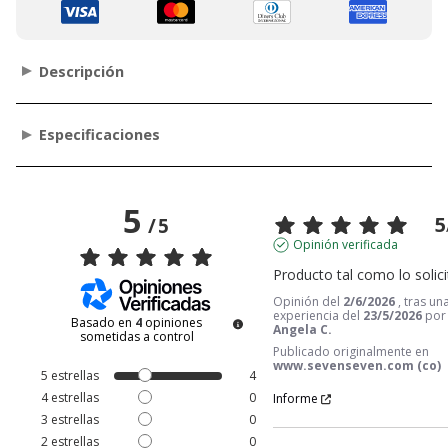
Descripción
Especificaciones
5
5
/
5
Opinión verificada
Producto tal como lo solici
Opinión del
2/6/2026
, tras un
experiencia del
23/5/2026
po
Basado en
4
opiniones
Angela C.
sometidas a control
Publicado originalmente en
www.sevenseven.com (co)
5
estrellas
4
4
estrellas
0
Informe
3
estrellas
0
2
estrellas
0