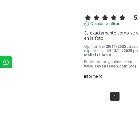
5
Opinión verificada
Es exactamente como se v
en la foto
Opinión del
29/11/2025
, tras
experiencia del
13/11/2025
po
Mabel Lilian R.
Publicado originalmente en
www.sevenseven.com (co)
Informe
1