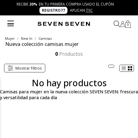
RECIBE
20%
EN TU PRIMERA COMPRA USADO EL CUPÓN
REGISTRO77
APLICAN
TYC
0
Mujer
New In
Camisas
Nueva colección camisas mujer
La nueva colección de camisas para mujer Seven Seven ofrece opciones versátiles y frescas que se adaptan a cada día. Descubre camisas creativas para lucir autentica con 7 días 7 looks llenos de personalidad.
Mostrar más
0
Productos
Mostrar Filtros
No hay productos
Camisas para mujer en la nueva colección SEVEN SEVEN: frescura
y versatilidad para cada día
Descubre la nueva colección de camisas para mujer de Seven
Seven, donde la frescura y la versatilidad se encuentran en cada
prenda. Desde camisas con estampados únicos hasta opciones
más sofisticadas para cada ocasión, esta colección está pensada
para mujeres que buscan autenticidad y comodidad. Ya sea que
prefieras un look relajado o algo más elegante, nuestras camisas