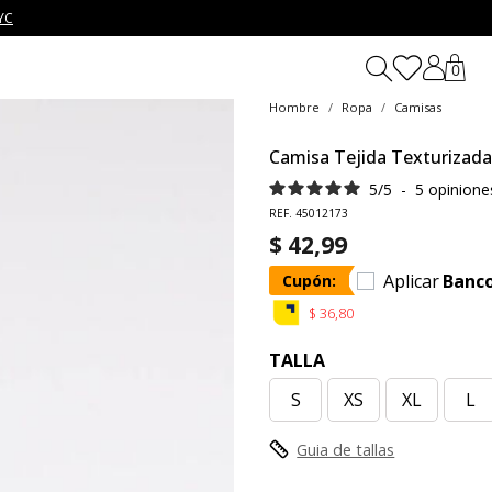
YC
0
Hombre
Ropa
Camisas
Camisa Tejida Texturizad
5
/
5
-
5
opinione
REF. 45012173
$ 42,99
Aplicar
Banc
Cupón:
$ 36,80
TALLA
S
XS
XL
L
Guia de tallas