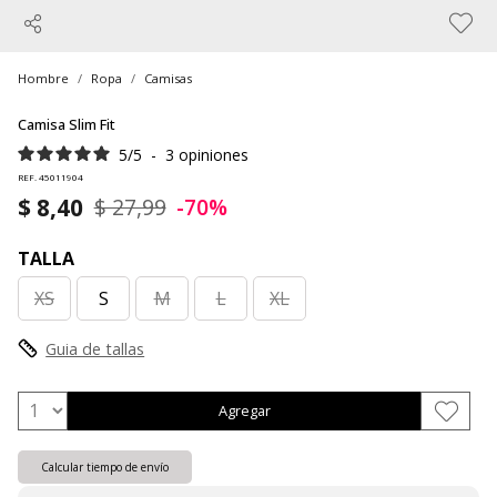
Hombre
Ropa
Camisas
Camisa Slim Fit
5
/
5
-
3
opiniones
REF. 45011904
$ 8,40
$ 27,99
-70%
TALLA
XS
S
M
L
XL
Guia de tallas
Agregar
Calcular tiempo de envío