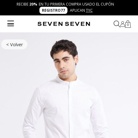
RECIBE
20%
EN TU PRIMERA COMPRA USADO EL CUPÓN
REGISTRO77
APLICAN
TYC
0
< Volver