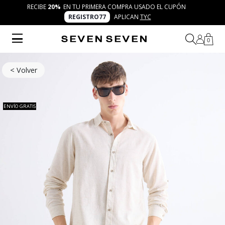
RECIBE
20%
EN TU PRIMERA COMPRA USADO EL CUPÓN
REGISTRO77
APLICAN
TYC
0
< Volver
ENVÍO GRATIS