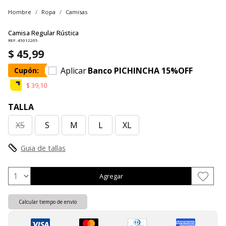
Hombre
Ropa
Camisas
Camisa Regular Rústica
REF. 45012205
$ 45,99
Aplicar
Banco PICHINCHA 15%OFF
Cupón:
$ 39,10
TALLA
XS
S
M
L
XL
Guia de tallas
Agregar
Calcular tiempo de envío