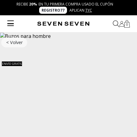
RECIBE
20%
EN TU PRIMERA COMPRA USADO EL CUPÓN
REGISTRO77
APLICAN
TYC
0
< Volver
ENVÍO GRATIS