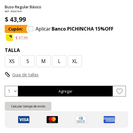
Buso Regular Básico
REF. 45067647
$ 43,99
Aplicar
Banco PICHINCHA 15%OFF
Cupón:
$ 37,95
TALLA
XS
S
M
L
XL
Guia de tallas
Agregar
Calcular tiempo de envío