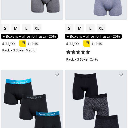
S
M
L
XL
S
M
L
XL
+ Boxers + ahorro: hasta -20%
+ Boxers + ahorro: hasta -20%
$ 22,99
$ 22,99
$ 19,55
$ 19,55
Pack x 3 Bóxer Medio
Pack x 3 Bóxer Corto