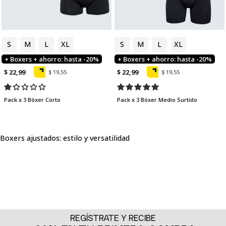
S
M
L
XL
S
M
L
XL
+ Boxers + ahorro: hasta -20%
+ Boxers + ahorro: hasta -20%
$ 22,99
$ 22,99
$ 19,55
$ 19,55
Pack x 3 Bóxer Corto
Pack x 3 Bóxer Medio Surtido
Boxers ajustados: estilo y versatilidad
Los boxers ajustados para hombre de SEVEN SEVEN son mucho
más que una prenda interior: son la base que sostiene tu día con
seguridad, frescura y estilo. Su silueta ceñida al cuerpo está
pensada para quienes buscan un ajuste firme sin perder
comodidad, ofreciendo soporte en cada movimiento. Son ideales
tanto para jornadas activas como para momentos de relax, ya
que se adaptan con facilidad a diferentes contextos.
REGÍSTRATE Y RECIBE
Ajuste perfecto que da confianza