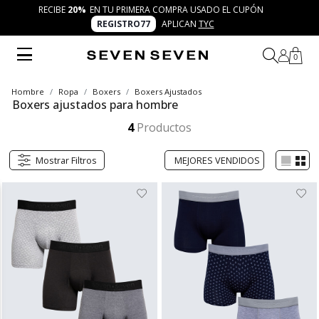
RECIBE
20%
EN TU PRIMERA COMPRA USADO EL CUPÓN
REGISTRO77
APLICAN
TYC
0
Hombre
Ropa
Boxers
Boxers Ajustados
Boxers ajustados para hombre
Descubre los boxers ajustados SEVEN SEVEN, diseñados para brindar soporte, comodidad y frescura en cada movimiento. Con materiales suaves y diseños modernos, son el aliado perfecto para quienes buscan seguridad y autenticidad en su día a día.
Mostrar más
4
Productos
Mostrar Filtros