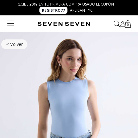
RECIBE
20%
EN TU PRIMERA COMPRA USADO EL CUPÓN
REGISTRO77
APLICAN
TYC
0
< Volver