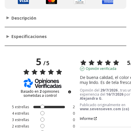
Descripción
Especificaciones
5
5
/
5
Opinión verificada
De buena calidad, el color e
muy lindo. Es de tela fresc
Opinión del
29/7/2026
, tras u
Basado en
2
opiniones
experiencia del
16/7/2026
por
sometidas a control
Alejandra G.
Publicado originalmente en
5
estrellas
2
www.sevenseven.com (co)
4
estrellas
0
Informe
3
estrellas
0
2
estrellas
0