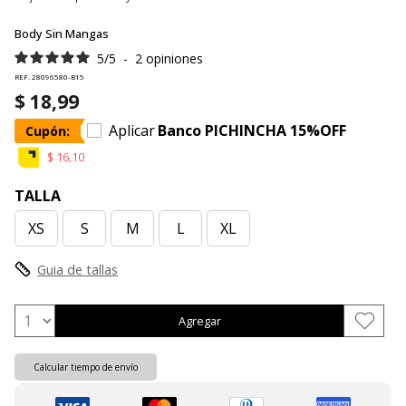
Body Sin Mangas
5
/
5
-
2
opiniones
REF. 28096580-B15
$ 18,99
Aplicar
Banco PICHINCHA 15%OFF
Cupón:
$ 16,10
TALLA
XS
S
M
L
XL
Guia de tallas
Agregar
Calcular tiempo de envío