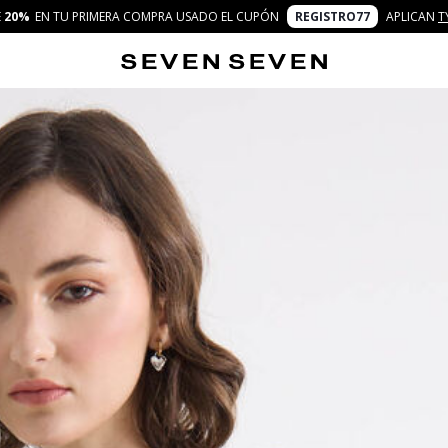
E
20%
EN TU PRIMERA COMPRA USADO EL CUPÓN
REGISTRO77
APLICAN
T