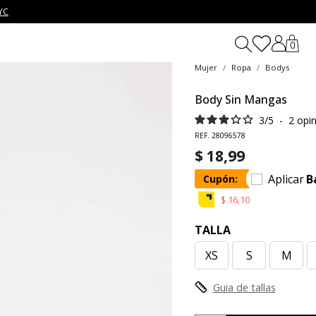
YC
0
Mujer
Ropa
Bodys
Body Sin Mangas
3
/
5
-
2
opi
REF. 28096578
$ 18,99
Aplicar
B
Cupón:
$ 16,10
TALLA
XS
S
M
Guia de tallas