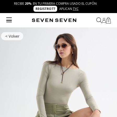
RECIBE
20%
EN TU PRIMERA COMPRA USADO EL CUPÓN
REGISTRO77
APLICAN
TYC
0
< Volver