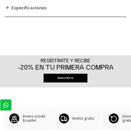
Especificaciones
REGÍSTRATE Y RECIBE
-20% EN TU PRIMERA COMPRA
REGÍSTRATE
Envíos a todo
Devo
Envíos gratis
Ecuador
gratu