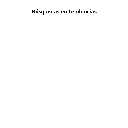
Búsquedas en tendencias
Chaquetas en denim para mujer
Blazers para mujer
Sacos para mujer
Polos básicas hombre
Faldas para mujer
Ver más
▼
Sobre seven seven
Políticas
Atención al cliente
FOLLOW US