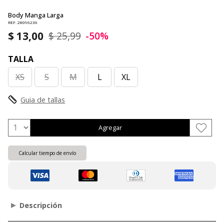
Body Manga Larga
REF. 28096236
$ 13,00
$ 25,99
-50%
TALLA
XS
S
M
L
XL
Guia de tallas
Agregar
Calcular tiempo de envío
Descripción