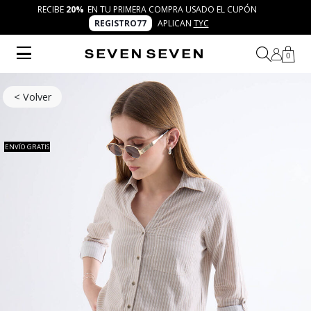
RECIBE
20%
EN TU PRIMERA COMPRA USADO EL CUPÓN
REGISTRO77
APLICAN
TYC
0
< Volver
ENVÍO GRATIS