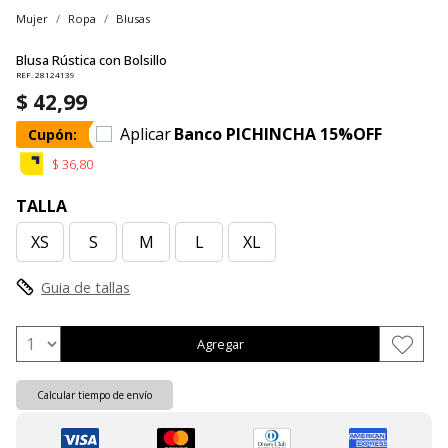
Mujer
Ropa
Blusas
Blusa Rústica con Bolsillo
REF. 28124139
$ 42,99
Aplicar
Banco PICHINCHA 15%OFF
Cupón:
$ 36,80
TALLA
XS
S
M
L
XL
Guia de tallas
Agregar
Calcular tiempo de envío