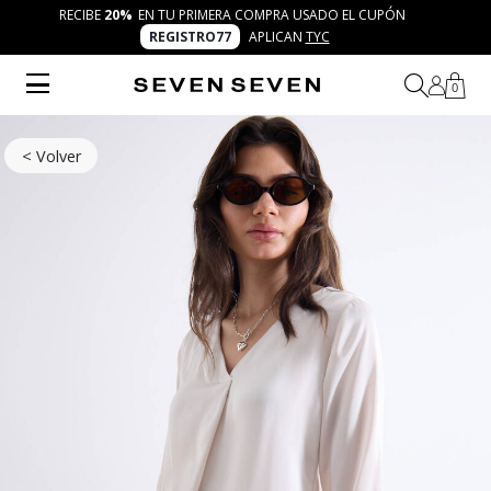
RECIBE
20%
EN TU PRIMERA COMPRA USADO EL CUPÓN
REGISTRO77
APLICAN
TYC
0
< Volver