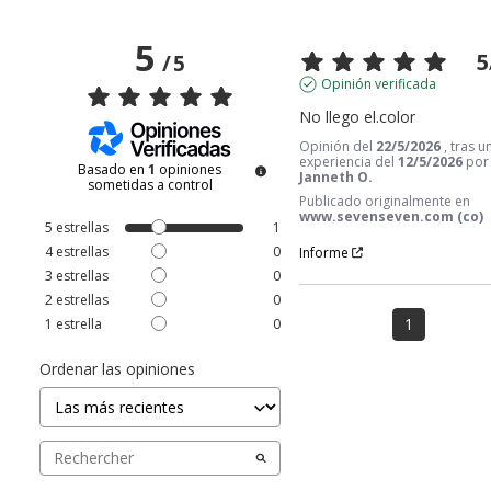
5
5
/
5
Opinión verificada
No llego el.color
Opinión del
22/5/2026
, tras u
experiencia del
12/5/2026
por
Basado en
1
opiniones
Janneth O.
sometidas a control
Publicado originalmente en
www.sevenseven.com (co)
5
estrellas
1
4
estrellas
0
Informe
3
estrellas
0
2
estrellas
0
1
1
estrella
0
Ordenar las opiniones