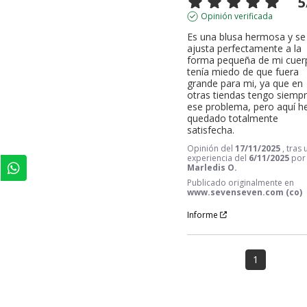
5
Opinión verificada
Es una blusa hermosa y se 
ajusta perfectamente a la 
forma pequeña de mi cuerp
tenía miedo de que fuera 
grande para mi, ya que en 
otras tiendas tengo siempr
ese problema, pero aquí he
quedado totalmente 
satisfecha.
Opinión del
17/11/2025
, tras
experiencia del
6/11/2025
por
Marledis O.
Publicado originalmente en
www.sevenseven.com (co)
Informe
1