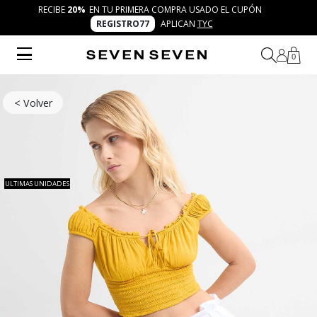
RECIBE
20%
EN TU PRIMERA COMPRA USADO EL CUPÓN
REGISTRO77
APLICAN
TYC
0
< Volver
ULTIMAS UNIDADES