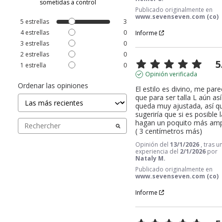
sometidas a control
Publicado originalmente en
www.sevenseven.com (co)
5
estrellas
3
4
estrellas
0
Informe
3
estrellas
0
2
estrellas
0
5
1
estrella
0
Opinión verificada
Ordenar las opiniones
El estilo es divino, me pare
que para ser talla L aún así 
queda muy ajustada, así qu
sugeriría que si es posible l
hagan un poquito más ampl
( 3 centímetros más)
Opinión del
13/1/2026
, tras u
experiencia del
2/1/2026
por
Nataly M.
Publicado originalmente en
www.sevenseven.com (co)
Informe