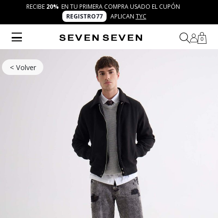
RECIBE
20%
EN TU PRIMERA COMPRA USADO EL CUPÓN
REGISTRO77
APLICAN
TYC
0
< Volver