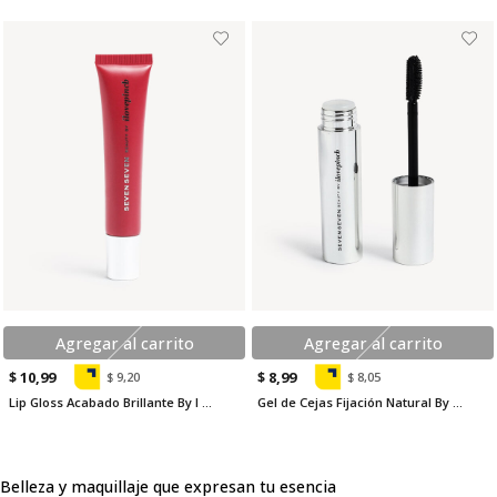
Agregar al carrito
Agregar al carrito
$ 10,99
$ 8,99
$ 9,20
$ 8,05
Lip Gloss Acabado Brillante By I Love Pinch
Gel de Cejas Fijación Natural By I Love Pinch
Belleza y maquillaje que expresan tu esencia