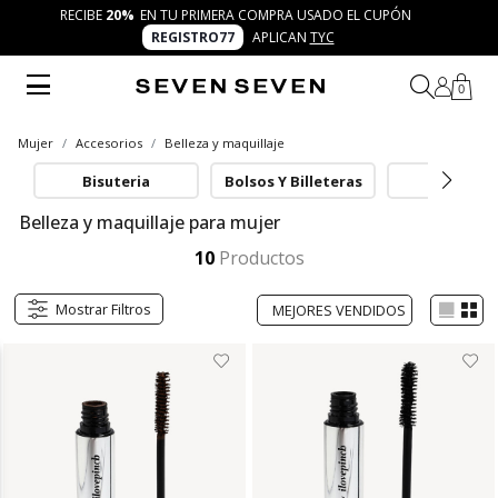
RECIBE
20%
EN TU PRIMERA COMPRA USADO EL CUPÓN
REGISTRO77
APLICAN
TYC
0
Mujer
Accesorios
Belleza y maquillaje
Bisuteria
Bolsos Y Billeteras
Cinturon
Belleza y maquillaje para mujer
Explora la categoría de belleza y maquillaje para mujer de SEVEN SEVEN. Encuentra productos versátiles y modernos que potencian tu autenticidad, resaltan tu creatividad y complementan cada uno de tus 7 días 7 looks con frescura y confianza.
Mostrar más
10
Productos
Mostrar Filtros