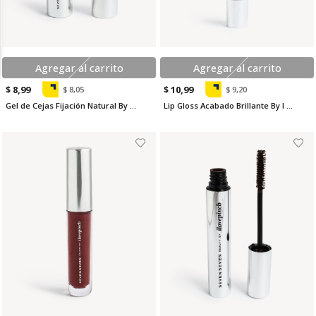
Agregar al carrito
Agregar al carrito
$ 8,99
$ 10,99
$ 8,05
$ 9,20
Gel de Cejas Fijación Natural By I Love Pinch
Lip Gloss Acabado Brillante By I Love Pinch