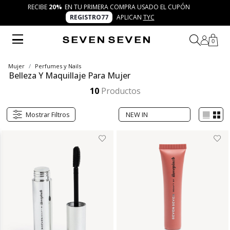
RECIBE
20%
EN TU PRIMERA COMPRA USADO EL CUPÓN
REGISTRO77
APLICAN
TYC
0
Mujer
Perfumes y Nails
Belleza Y Maquillaje Para Mujer
10
Productos
Mostrar Filtros