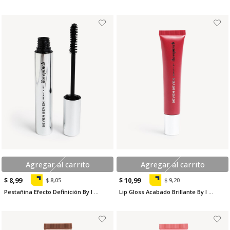
Agregar al carrito
Agregar al carrito
$ 8,99
$ 10,99
$ 8,05
$ 9,20
Pestañina Efecto Definición By I Love Pinch
Lip Gloss Acabado Brillante By I Love Pinch