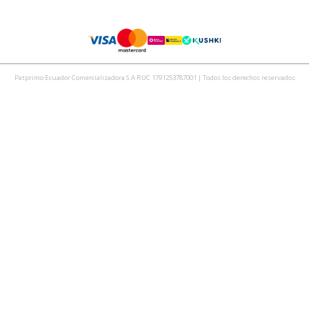
Patprimo Ecuador Comercializadora S.A RUC 1791253787001 | Todos los derechos reservados
Seven - Seven 2025