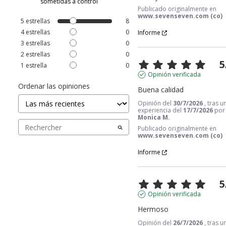
sometidas a control
Publicado originalmente en
www.sevenseven.com (co)
5
estrellas
8
4
estrellas
0
Informe
3
estrellas
0
2
estrellas
0
5
1
estrella
0
Opinión verificada
Ordenar las opiniones
Buena calidad
Opinión del
30/7/2026
, tras u
experiencia del
17/7/2026
por
Monica M.
Publicado originalmente en
www.sevenseven.com (co)
Informe
5
Opinión verificada
Hermoso
Opinión del
26/7/2026
, tras u