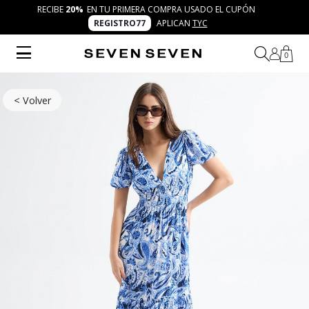
RECIBE
20%
EN TU PRIMERA COMPRA USADO EL CUPÓN
REGISTRO77
APLICAN
TYC
0
< Volver