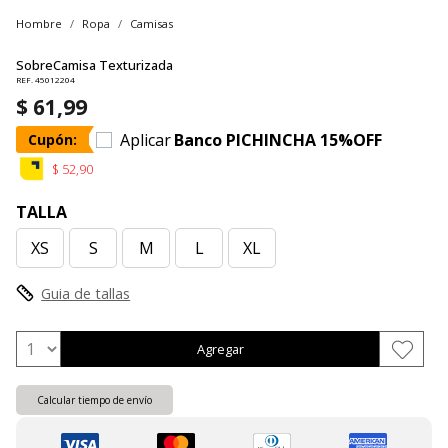
Hombre
Ropa
Camisas
SobreCamisa Texturizada
REF. 45012204
$ 61,99
Aplicar
Banco PICHINCHA 15%OFF
Cupón:
$ 52,90
TALLA
XS
S
M
L
XL
Guia de tallas
Agregar
Calcular tiempo de envío