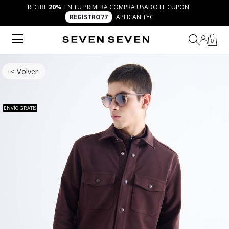
RECIBE
20%
EN TU PRIMERA COMPRA USADO EL CUPÓN
REGISTRO77
APLICAN
TYC
0
< Volver
ENVÍO GRATIS