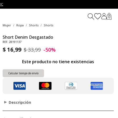
YC
0
Mujer
Ropa
Shorts
Shorts
Short Denim Desgastado
REF. 28191137
$ 16,99
$ 33,99
-50%
Este producto no tiene existencias
Calcular tiempo de envío
Descripción