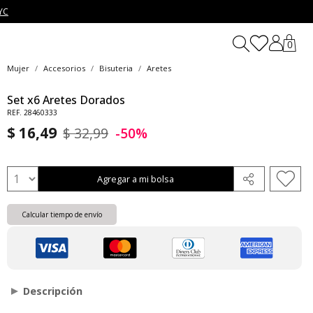
YC
0
Mujer
Accesorios
Bisuteria
Aretes
Set x6 Aretes Dorados
REF. 28460333
$ 16,49
$ 32,99
-50%
Agregar a mi bolsa
Calcular tiempo de envío
Descripción