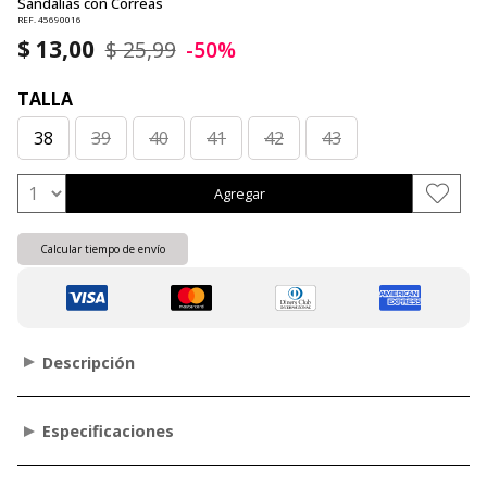
Sandalias con Correas
REF. 45690016
$ 13,00
$ 25,99
-50%
TALLA
38
39
40
41
42
43
Agregar
Calcular tiempo de envío
Descripción
Especificaciones