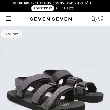
RECIBE
20%
EN TU PRIMERA COMPRA USADO EL CUPÓN
REGISTRO77
APLICAN
TYC
0
< Volver