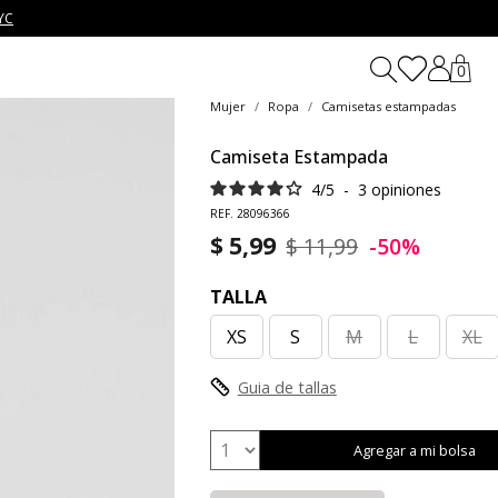
YC
0
Mujer
Ropa
Camisetas estampadas
Camiseta Estampada
4
/
5
-
3
opiniones
REF. 28096366
$ 5,99
$ 11,99
-50%
TALLA
XS
S
M
L
XL
Guia de tallas
Agregar a mi bolsa