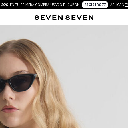
E
20%
EN TU PRIMERA COMPRA USADO EL CUPÓN
REGISTRO77
APLICAN
T