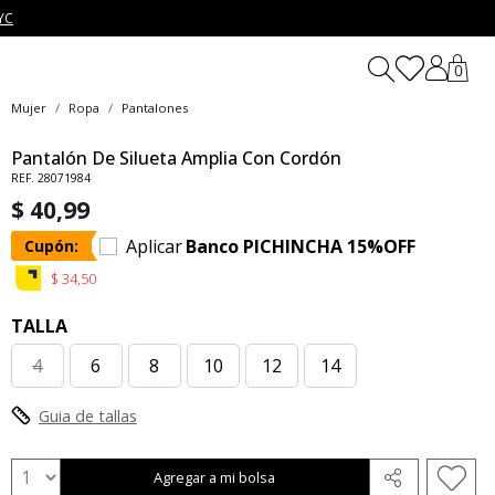
YC
0
Mujer
Ropa
Pantalones
Pantalón De Silueta Amplia Con Cordón
REF. 28071984
$ 40,99
Aplicar
Banco PICHINCHA 15%OFF
Cupón:
$ 34,50
TALLA
4
6
8
10
12
14
Guia de tallas
Agregar a mi bolsa