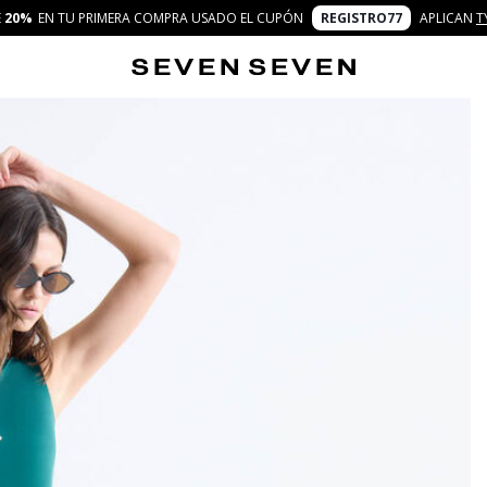
E
20%
EN TU PRIMERA COMPRA USADO EL CUPÓN
REGISTRO77
APLICAN
T