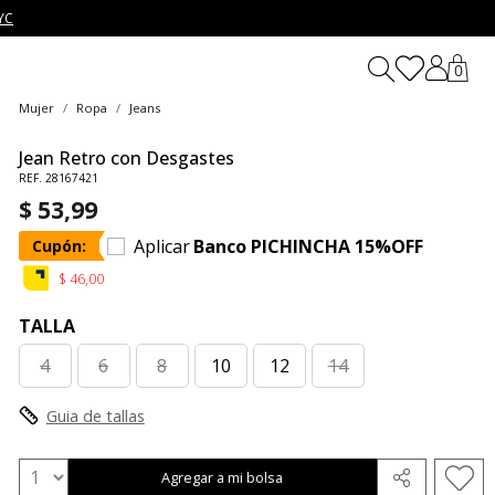
YC
0
Mujer
Ropa
Jeans
Jean Retro con Desgastes
REF. 28167421
$ 53,99
Aplicar
Banco PICHINCHA 15%OFF
Cupón:
$ 46,00
TALLA
4
6
8
10
12
14
Guia de tallas
Agregar a mi bolsa