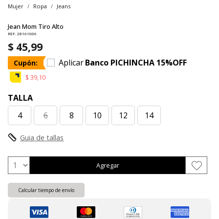
Mujer
Ropa
Jeans
Jean Mom Tiro Alto
REF. 28161006
$ 45,99
Aplicar
Banco PICHINCHA 15%OFF
Cupón:
$ 39,10
TALLA
4
6
8
10
12
14
Guia de tallas
Agregar
Calcular tiempo de envío