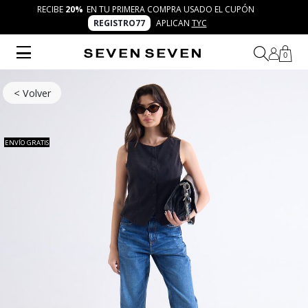
RECIBE
20%
EN TU PRIMERA COMPRA USADO EL CUPÓN
REGISTRO77
APLICAN
TYC
0
< Volver
ENVÍO GRATIS