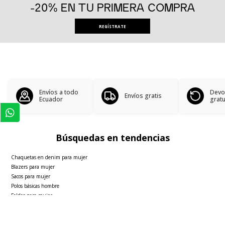
-20% EN TU PRIMERA COMPRA
REGÍSTRATE
Envíos a todo
Devo
Envíos gratis
Ecuador
gratu
Búsquedas en tendencias
Chaquetas en denim para mujer
Blazers para mujer
Sacos para mujer
Polos básicas hombre
Faldas para mujer
Ver más
▼