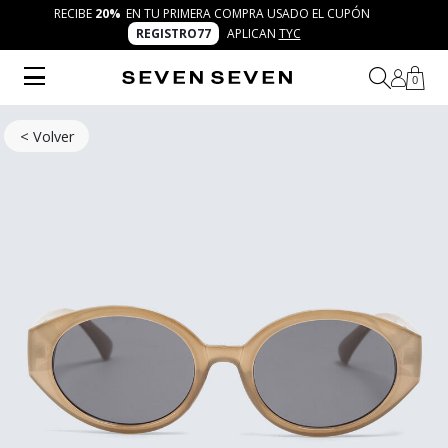
RECIBE
20%
EN TU PRIMERA COMPRA USADO EL CUPÓN
REGISTRO77
APLICAN
TYC
0
< Volver