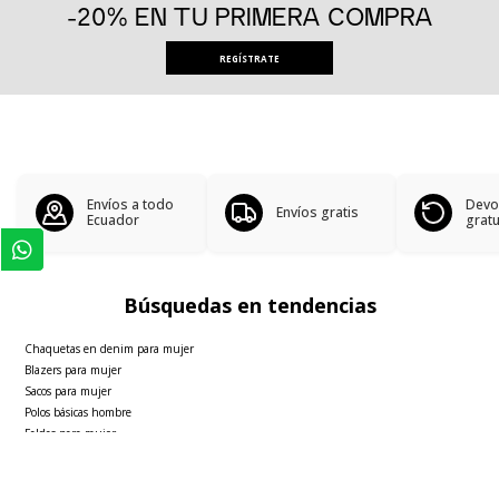
-20% EN TU PRIMERA COMPRA
REGÍSTRATE
Envíos a todo
Devo
Envíos gratis
Ecuador
gratu
Búsquedas en tendencias
Chaquetas en denim para mujer
Blazers para mujer
Sacos para mujer
Polos básicas hombre
Faldas para mujer
Ver más
▼