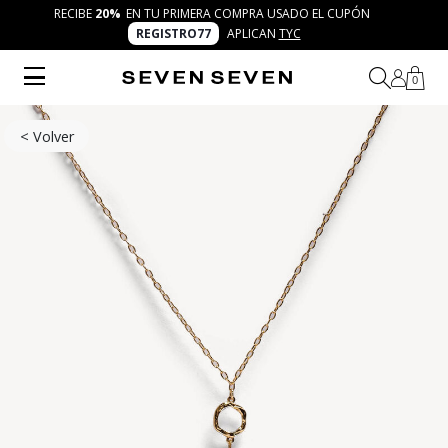
RECIBE
20%
EN TU PRIMERA COMPRA USADO EL CUPÓN
REGISTRO77
APLICAN
TYC
0
< Volver