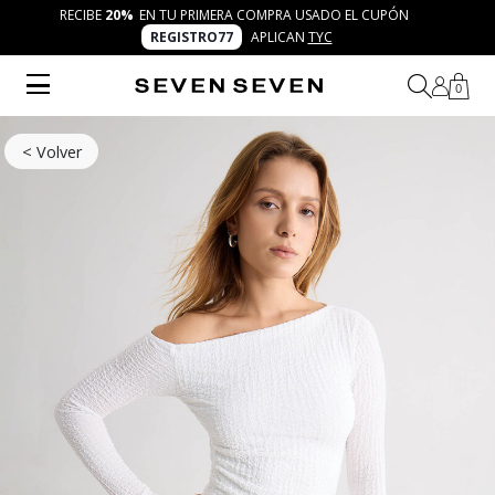
RECIBE
20%
EN TU PRIMERA COMPRA USADO EL CUPÓN
REGISTRO77
APLICAN
TYC
0
< Volver