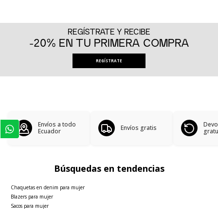
REGÍSTRATE Y RECIBE
-20% EN TU PRIMERA COMPRA
REGÍSTRATE
Envíos a todo
Devo
Envíos gratis
Ecuador
gratu
Búsquedas en tendencias
Chaquetas en denim para mujer
Blazers para mujer
Sacos para mujer
Polos básicas hombre