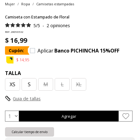
Mujer
Ropa
Camisetas estampadas
Camiseta con Estampado de Floral
5
/
5
-
2
opiniones
REF. 28096532
$ 16,99
Aplicar
Banco PICHINCHA 15%OFF
Cupón:
$ 14,95
TALLA
XS
S
M
L
XL
Guia de tallas
Agregar
Calcular tiempo de envío