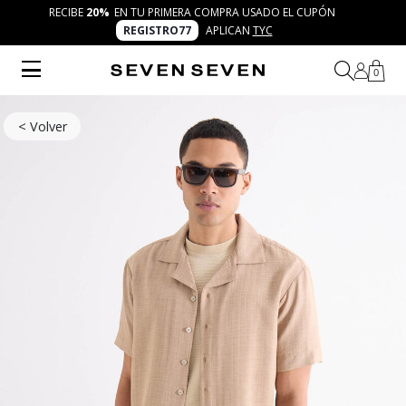
RECIBE
20%
EN TU PRIMERA COMPRA USADO EL CUPÓN
REGISTRO77
APLICAN
TYC
0
< Volver