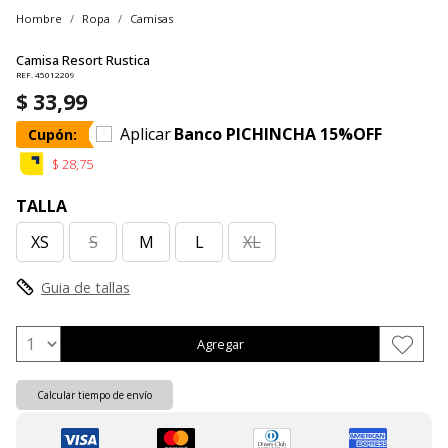
Hombre
Ropa
Camisas
Camisa Resort Rustica
REF. 45012209
$ 33,99
Aplicar
Banco PICHINCHA 15%OFF
Cupón:
$ 28,75
TALLA
XS
S
M
L
XL
Guia de tallas
Agregar
Calcular tiempo de envío