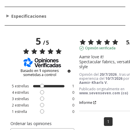
Especificaciones
5
5
/
5
Opinión verificada
Aamir love it!

Spectacular fabrics, versatil
style
Basado en
1
opiniones
Opinión del
20/7/2026
, tras u
sometidas a control
experiencia del
10/7/2026
por
Aamir-Kharls V.
5
estrellas
1
Publicado originalmente en
4
estrellas
0
www.sevenseven.com (co)
3
estrellas
0
Informe
2
estrellas
0
1
estrella
0
1
Ordenar las opiniones