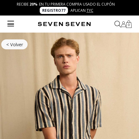
RECIBE
20%
EN TU PRIMERA COMPRA USADO EL CUPÓN
REGISTRO77
APLICAN
TYC
0
< Volver