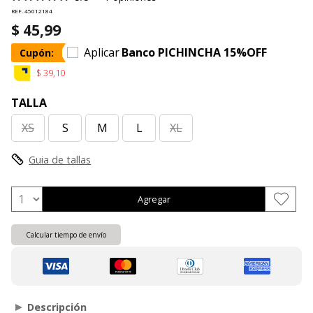
REF. 45012184
$ 45,99
Aplicar
Banco PICHINCHA 15%OFF
Cupón:
$ 39,10
TALLA
XS
S
M
L
XL
Guia de tallas
Agregar
Calcular tiempo de envío
Descripción