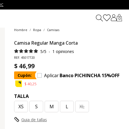
YC
0
Hombre
Ropa
Camisas
Camisa Regular Manga Corta
5
/
5
-
1
opiniones
REF. 45017720
$ 46,99
Aplicar
Banco PICHINCHA 15%OFF
Cupón:
$ 40,25
TALLA
XS
S
M
L
XL
Guia de tallas