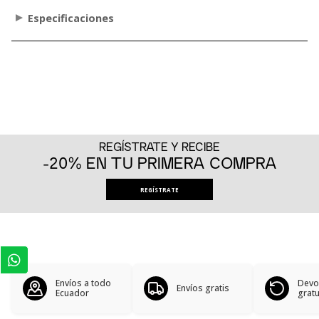
Especificaciones
REGÍSTRATE Y RECIBE
-20% EN TU PRIMERA COMPRA
REGÍSTRATE
Envíos a todo
Devo
Envíos gratis
Ecuador
gratu