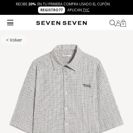
RECIBE
20%
EN TU PRIMERA COMPRA USADO EL CUPÓN
REGISTRO77
APLICAN
TYC
0
< Volver