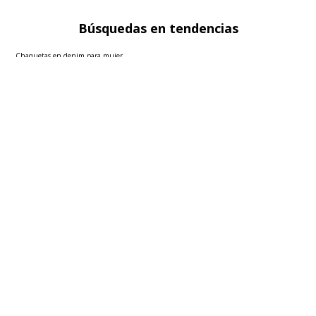
Búsquedas en tendencias
Chaquetas en denim para mujer
Blazers para mujer
Sacos para mujer
Polos básicas hombre
Faldas para mujer
Ver más
▼
Sobre seven seven
Políticas
Atención al cliente
FOLLOW US