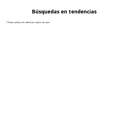
Búsquedas en tendencias
Chaquetas en denim para mujer
Blazers para mujer
Sacos para mujer
Polos básicas hombre
Faldas para mujer
Ver más
▼
Sobre seven seven
Políticas
Atención al cliente
FOLLOW US