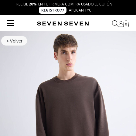
RECIBE
20%
EN TU PRIMERA COMPRA USADO EL CUPÓN
REGISTRO77
APLICAN
TYC
0
< Volver