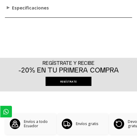
Especificaciones
REGÍSTRATE Y RECIBE
-20% EN TU PRIMERA COMPRA
REGÍSTRATE
Envíos a todo
Devo
Envíos gratis
Ecuador
gratu