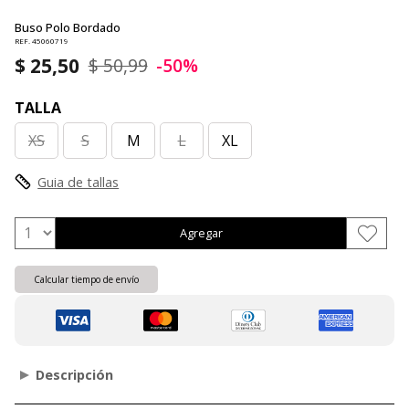
Buso Polo Bordado
REF. 45060719
$ 25,50
$ 50,99
-50%
TALLA
XS
S
M
L
XL
Guia de tallas
Agregar
Calcular tiempo de envío
Descripción