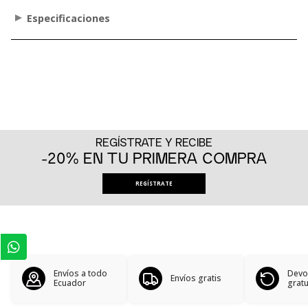
Especificaciones
REGÍSTRATE Y RECIBE
-20% EN TU PRIMERA COMPRA
REGÍSTRATE
Envíos a todo
Devo
Envíos gratis
Ecuador
gratu