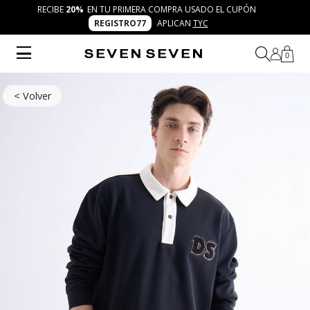
RECIBE
20%
EN TU PRIMERA COMPRA USADO EL CUPÓN
REGISTRO77
APLICAN
TYC
0
< Volver