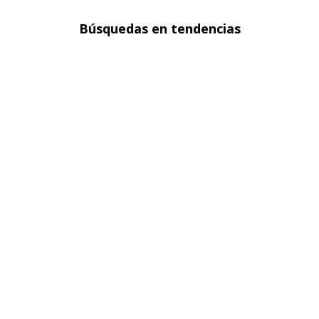
Búsquedas en tendencias
Chaquetas en denim para mujer
Blazers para mujer
Sacos para mujer
Polos básicas hombre
Faldas para mujer
Ver más
▼
Sobre seven seven
Políticas
Atención al cliente
FOLLOW US