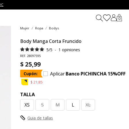
YC
0
Mujer
Ropa
Bodys
Body Manga Corta Fruncido
5
/
5
-
1
opiniones
REF. 28097595
$ 25,99
Aplicar
Banco PICHINCHA 15%OFF
Cupón:
$ 21,85
TALLA
XS
S
M
L
XL
Guia de tallas