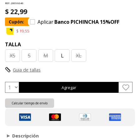
REF. 28096640
$ 22,99
Aplicar
Banco PICHINCHA 15%OFF
Cupón:
$ 19,55
TALLA
XS
S
M
L
XL
Guia de tallas
Agregar
Calcular tiempo de envío
Descripción