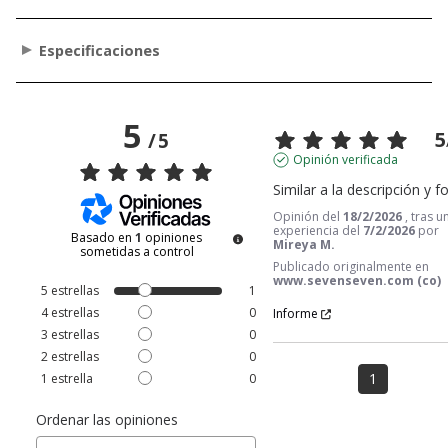
Especificaciones
5
5
/
5
Opinión verificada
Similar a la descripción y f
Opinión del
18/2/2026
, tras u
experiencia del
7/2/2026
por
Basado en
1
opiniones
Mireya M.
sometidas a control
Publicado originalmente en
www.sevenseven.com (co)
5
estrellas
1
4
estrellas
0
Informe
3
estrellas
0
2
estrellas
0
1
1
estrella
0
Ordenar las opiniones