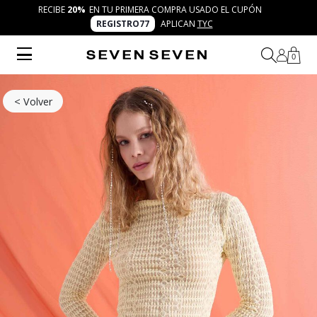
RECIBE
20%
EN TU PRIMERA COMPRA USADO EL CUPÓN
REGISTRO77
APLICAN
TYC
0
< Volver