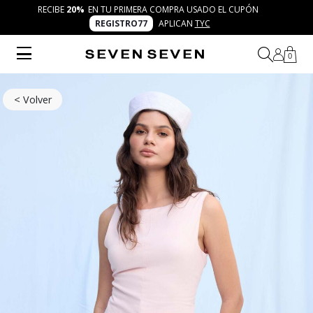
RECIBE
20%
EN TU PRIMERA COMPRA USADO EL CUPÓN
REGISTRO77
APLICAN
TYC
0
< Volver