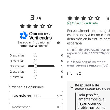
3
3
/
5
Opinión verificada
Personalmente no me gustó 
es tipo lino y a mi no me di
definición en la cintura com
Basado en
1
opiniones
esperaba
sometidas a control
Opinión del
24/7/2026
, tras u
experiencia del
11/7/2026
po
5
estrellas
0
V.
4
estrellas
0
Publicado originalmente en
www.sevenseven.com (co)
3
estrellas
1
2
estrellas
0
Informe
1
estrella
0
Respuesta de
Ordenar las opiniones
www.sevenseven.
Hola Jennifer, 
lamentamos que 
hayan ocurrido 
problemas con tu 