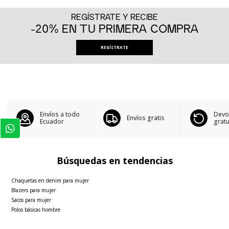
REGÍSTRATE Y RECIBE
-20% EN TU PRIMERA COMPRA
REGÍSTRATE
Envíos a todo
Devo
Envíos gratis
Ecuador
gratu
Búsquedas en tendencias
Chaquetas en denim para mujer
Blazers para mujer
Sacos para mujer
Polos básicas hombre
Faldas para mujer