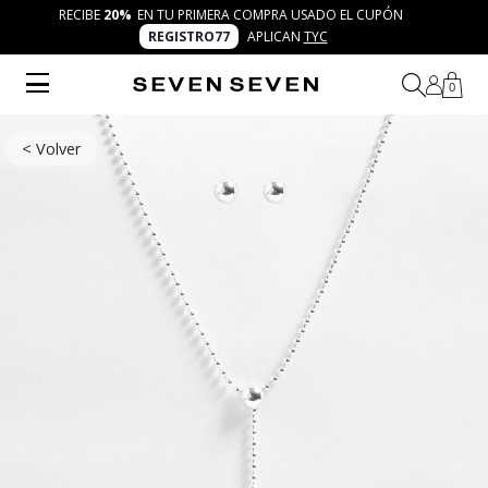
RECIBE
20%
EN TU PRIMERA COMPRA USADO EL CUPÓN
REGISTRO77
APLICAN
TYC
0
< Volver